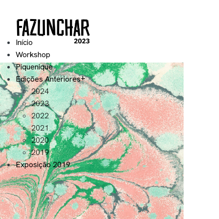
Início
Workshop
Piquenique
Edições Anteriores
2024
2023
2022
2021
2020
2019
Exposição 2019