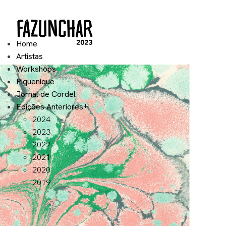
Home
Artistas
Workshops
Piquenique
Jornal de Cordel
Edições Anteriores
2024
2023
2022
2021
2020
2019
Visitas Guiadas