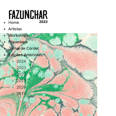
Home
Artistas
Workshops
Piquenique
Jornal de Cordel
Edições Anteriores
2024
2023
2022
2021
2020
2019
Visitas Guiadas