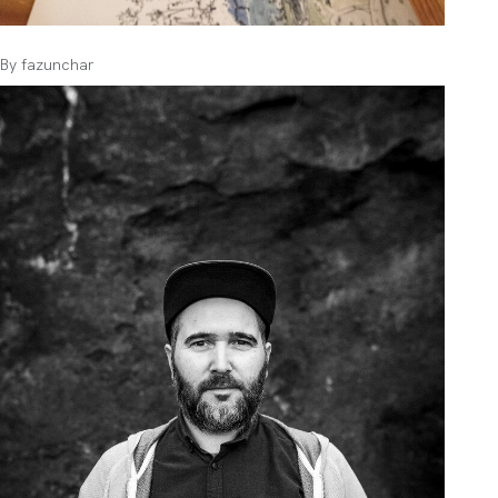
By
fazunchar